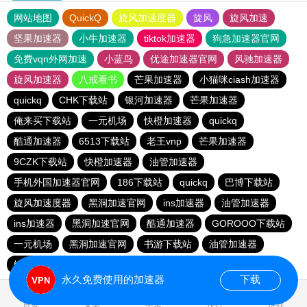
网站地图
QuickQ
旋风加速度器
旋风
旋风加速
坚果加速器
小牛加速器
tiktok加速器
狗急加速器官网
免费vqn外网加速
小蓝鸟
优途加速器官网
风驰加速器
旋风加速器
八戒看书
芒果加速器
小猫咪ciash加速器
quickq
CHK下载站
银河加速器
芒果加速器
俺来买下载站
一元机场
快橙加速器
quickq
酷通加速器
6513下载站
老王vnp
芒果加速器
9CZK下载站
快橙加速器
油管加速器
手机外国加速器官网
186下载站
quickq
巴博下载站
旋风加速度器
黑洞加速官网
ins加速器
油管加速器
ins加速器
黑洞加速官网
酷通加速器
GOROOO下载站
一元机场
黑洞加速官网
书游下载站
油管加速器
银河加速器
永久免费使用的加速器
下载
0.131329s
首页
安卓
苹果
排行
推荐