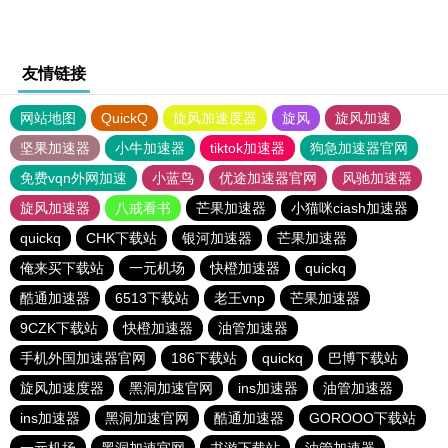
友情链接
网站地图
QuickQ
旋风加速度器
旋风
旋风加速
坚果加速器
小牛加速器
tiktok加速器
狗急加速器官网
免费vqn外网加速
小蓝鸟
优途加速器官网
风驰加速器
旋风加速器
八戒看书
芒果加速器
小猫咪ciash加速器
quickq
CHK下载站
银河加速器
芒果加速器
俺来买下载站
一元机场
快橙加速器
quickq
酷通加速器
6513下载站
老王vnp
芒果加速器
9CZK下载站
快橙加速器
油管加速器
手机外国加速器官网
186下载站
quickq
巴博下载站
旋风加速度器
黑洞加速官网
ins加速器
油管加速器
ins加速器
黑洞加速官网
酷通加速器
GOROOO下载站