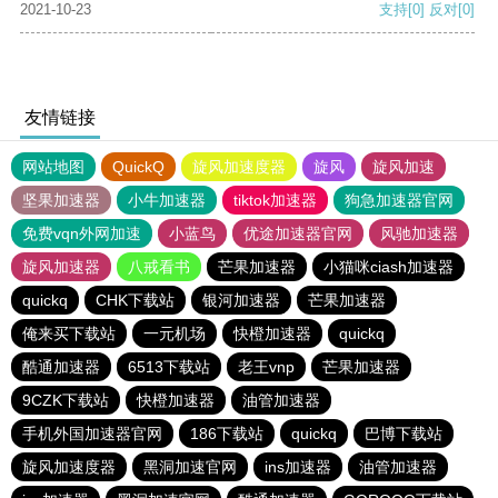
2021-10-23
支持
[0]
反对
[0]
友情链接
网站地图
QuickQ
旋风加速度器
旋风
旋风加速
坚果加速器
小牛加速器
tiktok加速器
狗急加速器官网
免费vqn外网加速
小蓝鸟
优途加速器官网
风驰加速器
旋风加速器
八戒看书
芒果加速器
小猫咪ciash加速器
quickq
CHK下载站
银河加速器
芒果加速器
俺来买下载站
一元机场
快橙加速器
quickq
酷通加速器
6513下载站
老王vnp
芒果加速器
9CZK下载站
快橙加速器
油管加速器
手机外国加速器官网
186下载站
quickq
巴博下载站
旋风加速度器
黑洞加速官网
ins加速器
油管加速器