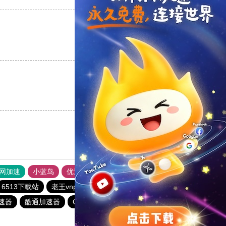
支持
[0]
反对
[0]
支持
[0]
反对
[0]
外网加速
小蓝鸟
优途加速器官网
风驰加速器
旋风加速器
6513下载站
老王vnp
芒果加速器
9CZK下载站
加速器
酷通加速器
GOROOO下载站
一元机场