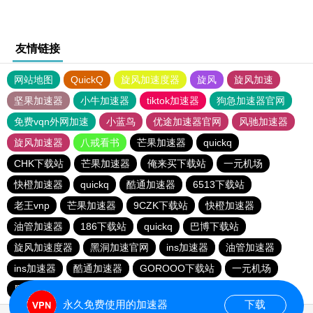
友情链接
网站地图
QuickQ
旋风加速度器
旋风
旋风加速
坚果加速器
小牛加速器
tiktok加速器
狗急加速器官网
免费vqn外网加速
小蓝鸟
优途加速器官网
风驰加速器
旋风加速器
八戒看书
芒果加速器
quickq
CHK下载站
芒果加速器
俺来买下载站
一元机场
快橙加速器
quickq
酷通加速器
6513下载站
老王vnp
芒果加速器
9CZK下载站
快橙加速器
油管加速器
186下载站
quickq
巴博下载站
旋风加速度器
黑洞加速官网
ins加速器
油管加速器
ins加速器
酷通加速器
GOROOO下载站
一元机场
黑洞加速官网
书游下载站
油管加速器
银河加速器
永久免费使用的加速器
下载